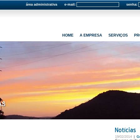
área administrativa
e-mail:
senha:
HOME
A EMPRESA
SERVIÇOS
PR
19/02/2014
|
Ge