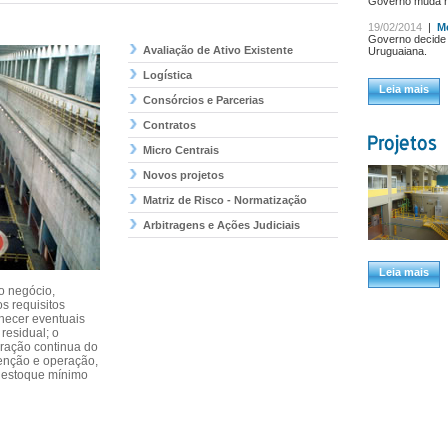
Governo muda re
19/02/2014
|
Me
Governo decide i
Avaliação de Ativo Existente
Uruguaiana.
Logística
Leia mais
Consórcios e Parcerias
Contratos
Micro Centrais
Novos projetos
Matriz de Risco - Normatização
Arbitragens e Ações Judiciais
Leia mais
do negócio,
s requisitos
nhecer eventuais
 residual; o
ração continua do
tenção e operação,
o estoque mínimo