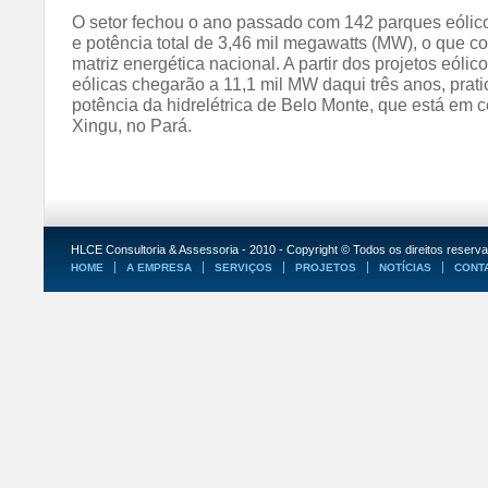
O setor fechou o ano passado com 142 parques eólic
e potência total de 3,46 mil megawatts (MW), o que 
matriz energética nacional. A partir dos projetos eólic
eólicas chegarão a 11,1 mil MW daqui três anos, pra
potência da hidrelétrica de Belo Monte, que está em c
Xingu, no Pará.
HLCE Consultoria & Assessoria - 2010 - Copyright © Todos os direitos reserv
HOME
A EMPRESA
SERVIÇOS
PROJETOS
NOTÍCIAS
CONT