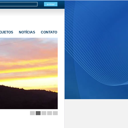
OJETOS
NOTÍCIAS
CONTATO
1
2
3
4
5