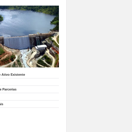
 Ativo Existente
e Parcerias
ais