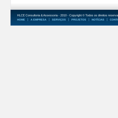
HLCE Consultoria & Assessoria - 2010 - Copyright © Todos os direitos reserv
HOME
A EMPRESA
SERVIÇOS
PROJETOS
NOTÍCIAS
CONT