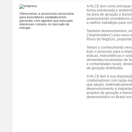
A HLCE tem como principal 
forma estruturada e ambient
Oferecemos a assessoria necessária
na área de geração e transm
para investidores estabelecerem
assessorando investidores a
parcerias com agentes que possuam
a melhor estratégia para con
interesses comuns no mercado de
energia.
Também desenvolvemos, em 
(“shareholders”) e/ou seus 
Risco do Negócio, propondo
Temos o conhecimento nece
todo o processo para a impl
eólicas, hidroelétricas e so
demandas localizadas de fa
e comunidades rurais, dese
de geração distribuída.
A HLCE tem à sua disposiçã
colaboradores com larga exp
que atuam, sistematicamente
desenvolvimento e implanta
projetos de geração e trans
desenvolvidos no Brasil nos